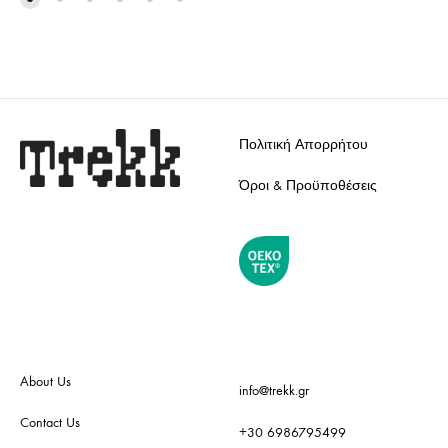
TO
WISH
WISHLIST
Πολιτική Απορρήτου
Όροι & Προϋποθέσεις
About Us
info@trekk.gr
Contact Us
+30 6986795499