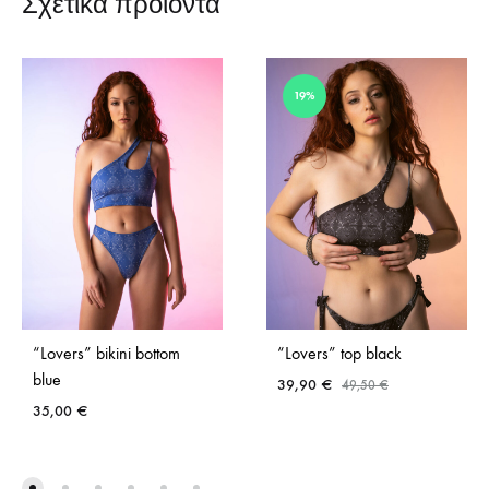
Σχετικά προϊόντα
19%
“Lovers” bikini bottom
“Lovers” top black
blue
39,90
€
49,50
€
35,00
€
ADD
ADD
TO