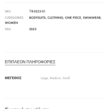
SKU
ΤR-SS23-01
CATEGORIES
BODYSUITS
,
CLOTHING
,
ONE PIECE
,
SWIMWEAR
,
WOMEN
TAG
SS23
ΕΠΙΠΛΈΟΝ ΠΛΗΡΟΦΟΡΊΕΣ
ΜΈΓΕΘΟΣ
Large, Medium, Small