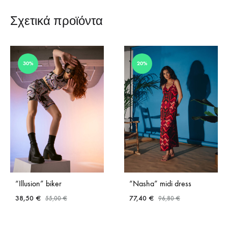
Σχετικά προϊόντα
30%
20%
“Illusion” biker
“Nasha” midi dress
38,50
€
77,40
€
55,00
€
96,80
€