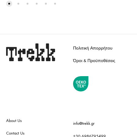
ADD
ADD
TO
TO
WISHLIST
WISH
Πολιτική Απορρήτου
Όροι & Προϋποθέσεις
About Us
info@trekk.gr
Contact Us
+30 6986795499