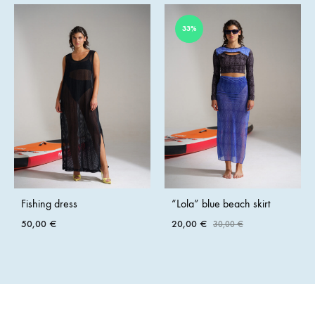
33%
Fishing dress
“Lola” blue beach skirt
50,00
€
20,00
€
30,00
€