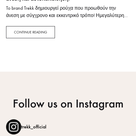
To brand Trekk δημιουργεί ρούχα που προωθούν την
άνεση με σύγχρονο και εκκεντρικό τρόπο! Ημεγαλύτερη
ανοιξιάτικη εκδήλωση μόδας της Θεσσαλονίκης,
το Fashion Room Service, επιστρέφει την επόμενη Τετάρτη
CONTINUE READING
10 Μαΐου στο μοντέρνο και…
Follow us on Instagram
trekk_official