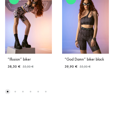
“Illusion” biker
“God Damn” biker black
38,50
€
39,90
€
55,00
€
55,00
€
ADD
ADD
TO
TO
WISHLIST
WISH