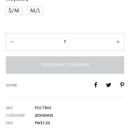
S/M
M/L
Ποσότητα
ΠΡΟΣΘΉΚΗ ΣΤΟ ΚΑΛΆΘΙ
SHARE
SKU
F22-ΤR03
CATEGORY
LEGGINGS
TAG
FW21-22